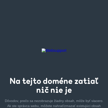
Na tejto
doméne zatiaľ
nič nie je
Dôvodov, prečo sa nezobrazuje žiadny obsah, môže byť
viacero.
Ak ste správca webu, môžete nahrať/zmazať
existujúci obsah